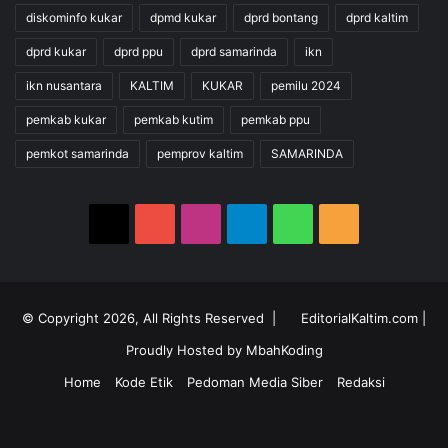
diskominfo kukar
dpmd kukar
dprd bontang
dprd kaltim
dprd kukar
dprd ppu
dprd samarinda
ikn
ikn nusantara
KALTIM
KUKAR
pemilu 2024
pemkab kukar
pemkab kutim
pemkab ppu
pemkot samarinda
pemprov kaltim
SAMARINDA
X
YouTube
Instagram
Telegram
WhatsApp
RSS
© Copyright 2026, All Rights Reserved |
EditorialKaltim.com
|
Proudly Hosted by
MbahKoding
Home
Kode Etik
Pedoman Media Siber
Redaksi
X
YouTube
Instagram
Telegram
WhatsApp
RSS