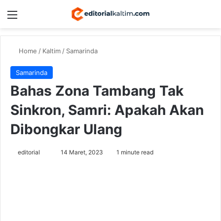
Menu
Switch
Se
Home
/
Kaltim
/
Samarinda
Samarinda
Bahas Zona Tambang Tak
Sinkron, Samri: Apakah Akan
Dibongkar Ulang
Send
editorial
14 Maret, 2023
1 minute read
an
email