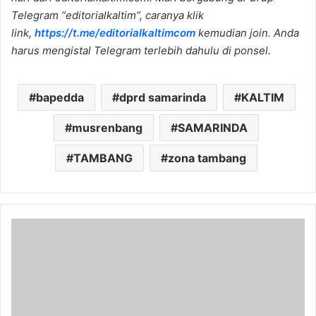
Telegram “editorialkaltim”, caranya klik
link,
https://t.me/editorialkaltimcom
kemudian join. Anda
harus mengistal Telegram terlebih dahulu di ponsel.
bapedda
dprd samarinda
KALTIM
musrenbang
SAMARINDA
TAMBANG
zona tambang
Inilah
Urutan
Daerah
Terkaya
di
Kalimantan
Timur,