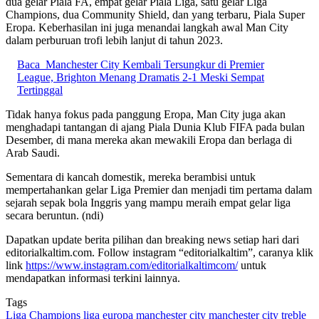
dua gelar Piala FA, empat gelar Piala Liga, satu gelar Liga
Champions, dua Community Shield, dan yang terbaru, Piala Super
Eropa. Keberhasilan ini juga menandai langkah awal Man City
dalam perburuan trofi lebih lanjut di tahun 2023.
Baca
Manchester City Kembali Tersungkur di Premier
League, Brighton Menang Dramatis 2-1 Meski Sempat
Tertinggal
Tidak hanya fokus pada panggung Eropa, Man City juga akan
menghadapi tantangan di ajang Piala Dunia Klub FIFA pada bulan
Desember, di mana mereka akan mewakili Eropa dan berlaga di
Arab Saudi.
Sementara di kancah domestik, mereka berambisi untuk
mempertahankan gelar Liga Premier dan menjadi tim pertama dalam
sejarah sepak bola Inggris yang mampu meraih empat gelar liga
secara beruntun. (ndi)
Dapatkan update berita pilihan dan breaking news setiap hari dari
editorialkaltim.com. Follow instagram “editorialkaltim”, caranya klik
link
https://www.instagram.com/editorialkaltimcom/
untuk
mendapatkan informasi terkini lainnya.
Tags
Liga Champions
liga europa
manchester city
manchester city treble