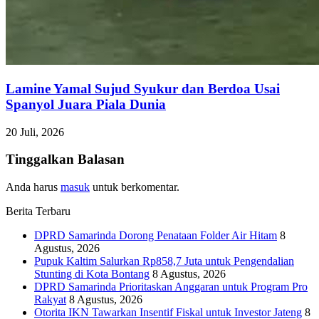
Lamine Yamal Sujud Syukur dan Berdoa Usai
Spanyol Juara Piala Dunia
20 Juli, 2026
Tinggalkan Balasan
Anda harus
masuk
untuk berkomentar.
Berita Terbaru
DPRD Samarinda Dorong Penataan Folder Air Hitam
8
Agustus, 2026
Pupuk Kaltim Salurkan Rp858,7 Juta untuk Pengendalian
Stunting di Kota Bontang
8 Agustus, 2026
DPRD Samarinda Prioritaskan Anggaran untuk Program Pro
Rakyat
8 Agustus, 2026
Otorita IKN Tawarkan Insentif Fiskal untuk Investor Jateng
8