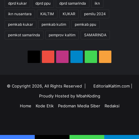
dprd kukar
dprd ppu
dprd samarinda
ikn
ikn nusantara
KALTIM
KUKAR
pemilu 2024
pemkab kukar
pemkab kutim
pemkab ppu
pemkot samarinda
pemprov kaltim
SAMARINDA
X
YouTube
Instagram
Telegram
WhatsApp
RSS
© Copyright 2026, All Rights Reserved |
EditorialKaltim.com
|
Proudly Hosted by
MbahKoding
Home
Kode Etik
Pedoman Media Siber
Redaksi
X
YouTube
Instagram
Telegram
WhatsApp
RSS