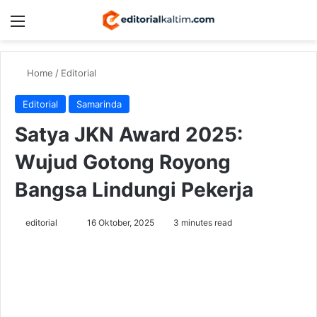
Menu
Switch
Se
Home
/
Editorial
Editorial
Samarinda
Satya JKN Award 2025:
Wujud Gotong Royong
Bangsa Lindungi Pekerja
Send
editorial
16 Oktober, 2025
3 minutes read
an
email