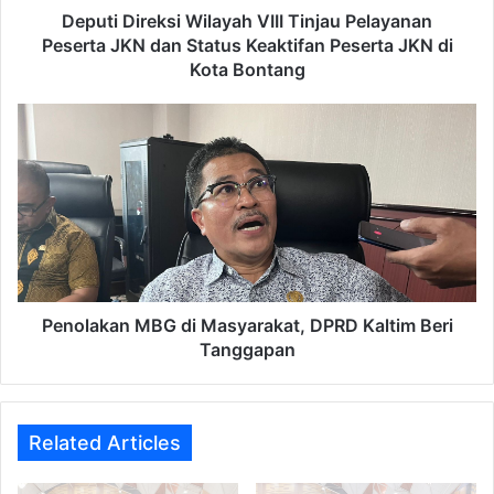
Status
Deputi Direksi Wilayah VIII Tinjau Pelayanan
Keaktifan
Peserta JKN dan Status Keaktifan Peserta JKN di
Peserta
Kota Bontang
JKN
di
Penolakan
Kota
MBG
Bontang
di
Masyarakat,
DPRD
Kaltim
Beri
Tanggapan
Penolakan MBG di Masyarakat, DPRD Kaltim Beri
Tanggapan
Related Articles