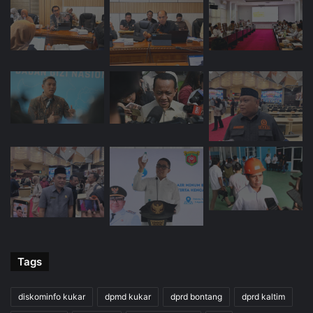
Tags
diskominfo kukar
dpmd kukar
dprd bontang
dprd kaltim