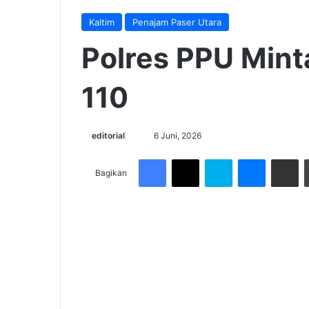
Kaltim
Penajam Paser Utara
Polres PPU Mint
110
Send
editorial
6 Juni, 2026
an
Facebook
X
Skype
Messenge
Share v
email
Bagikan