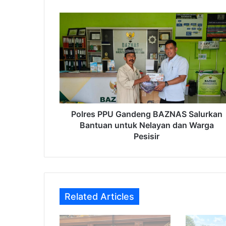
Polres
PPU
Gandeng
BAZNAS
Salurkan
Bantuan
untuk
Nelayan
dan
Warga
Polres PPU Gandeng BAZNAS Salurkan
Pesisir
Bantuan untuk Nelayan dan Warga
Pesisir
Related Articles