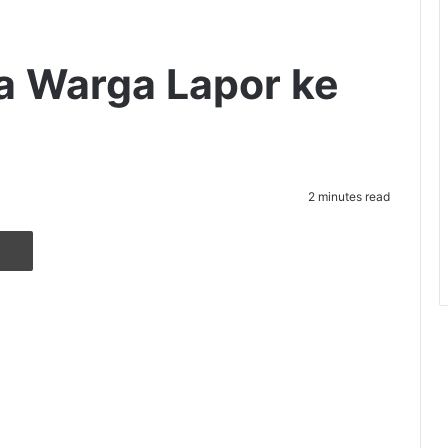
a Warga Lapor ke
2 minutes read
r
ia Email
Cetak