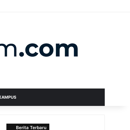
X
YouTube
Instagram
Telegram
WhatsApp
RSS
Random Article
Sidebar
Switch skin
Search for
KAMPUS
Berita Terbaru