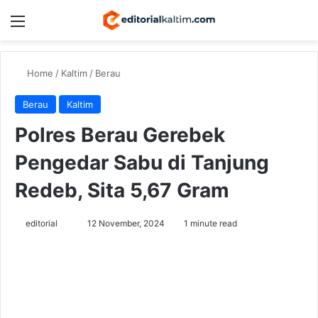
Menu
Switch
Se
Home
/
Kaltim
/
Berau
Berau
Kaltim
Polres Berau Gerebek
Pengedar Sabu di Tanjung
Redeb, Sita 5,67 Gram
Send
editorial
12 November, 2024
1 minute read
an
email