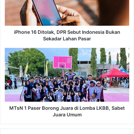
Indonesia
Bukan
Sekadar
Lahan
Pasar
iPhone 16 Ditolak, DPR Sebut Indonesia Bukan
Sekadar Lahan Pasar
MTsN
1
Paser
Borong
Juara
di
Lomba
LKBB,
Sabet
Juara
MTsN 1 Paser Borong Juara di Lomba LKBB, Sabet
Umum
Juara Umum