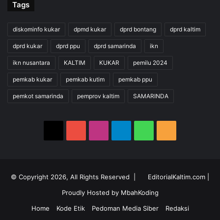
Tags
diskominfo kukar
dpmd kukar
dprd bontang
dprd kaltim
dprd kukar
dprd ppu
dprd samarinda
ikn
ikn nusantara
KALTIM
KUKAR
pemilu 2024
pemkab kukar
pemkab kutim
pemkab ppu
pemkot samarinda
pemprov kaltim
SAMARINDA
X
YouTube
Instagram
Telegram
WhatsApp
RSS
© Copyright 2026, All Rights Reserved |
EditorialKaltim.com
|
Proudly Hosted by
MbahKoding
Home
Kode Etik
Pedoman Media Siber
Redaksi