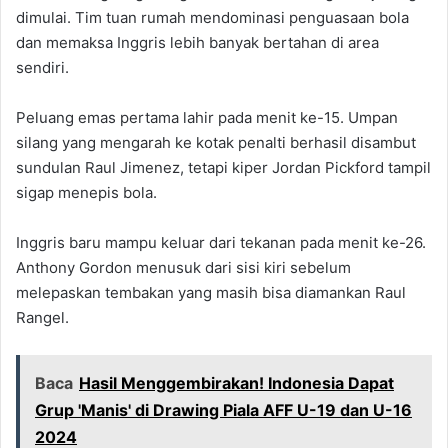
dimulai. Tim tuan rumah mendominasi penguasaan bola
dan memaksa Inggris lebih banyak bertahan di area
sendiri.
Peluang emas pertama lahir pada menit ke-15. Umpan
silang yang mengarah ke kotak penalti berhasil disambut
sundulan Raul Jimenez, tetapi kiper Jordan Pickford tampil
sigap menepis bola.
Inggris baru mampu keluar dari tekanan pada menit ke-26.
Anthony Gordon menusuk dari sisi kiri sebelum
melepaskan tembakan yang masih bisa diamankan Raul
Rangel.
Baca
Hasil Menggembirakan! Indonesia Dapat
Grup 'Manis' di Drawing Piala AFF U-19 dan U-16
2024