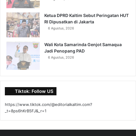
Ketua DPRD Kaltim Sebut Peringatan HUT
RI Dipusatkan di Jakarta
6 Agustus, 2026
Wali Kota Samarinda Genjot Samaqua
Jadi Penopang PAD
6 Agustus, 2026
Tiktok: Follow US
https://www.tiktok.com/@editorialkaltim.com?
_t=8ps6hKrB5FJ&_r=1