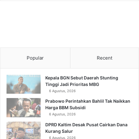
Popular
Recent
Kepala BGN Sebut Daerah Stunting
Tinggi Jadi Prioritas MBG
6 Agustus, 2026
Prabowo Perintahkan Bahlil Tak Naikkan
Harga BBM Subsidi
6 Agustus, 2026
DPRD Kaltim Desak Pusat Cairkan Dana
Kurang Salur
6 Agustus, 2026