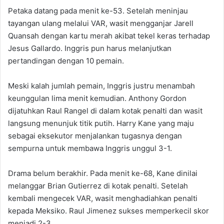
Petaka datang pada menit ke-53. Setelah meninjau
tayangan ulang melalui VAR, wasit mengganjar Jarell
Quansah dengan kartu merah akibat tekel keras terhadap
Jesus Gallardo. Inggris pun harus melanjutkan
pertandingan dengan 10 pemain.
Meski kalah jumlah pemain, Inggris justru menambah
keunggulan lima menit kemudian. Anthony Gordon
dijatuhkan Raul Rangel di dalam kotak penalti dan wasit
langsung menunjuk titik putih. Harry Kane yang maju
sebagai eksekutor menjalankan tugasnya dengan
sempurna untuk membawa Inggris unggul 3-1.
Drama belum berakhir. Pada menit ke-68, Kane dinilai
melanggar Brian Gutierrez di kotak penalti. Setelah
kembali mengecek VAR, wasit menghadiahkan penalti
kepada Meksiko. Raul Jimenez sukses memperkecil skor
menjadi 2-3.