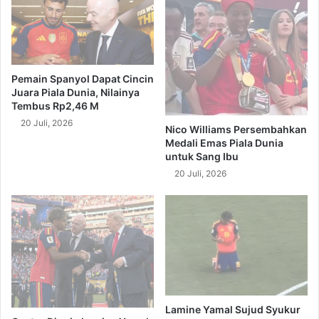
Pemain Spanyol Dapat Cincin
Juara Piala Dunia, Nilainya
Tembus Rp2,46 M
20 Juli, 2026
Nico Williams Persembahkan
Medali Emas Piala Dunia
untuk Sang Ibu
20 Juli, 2026
Lamine Yamal Sujud Syukur