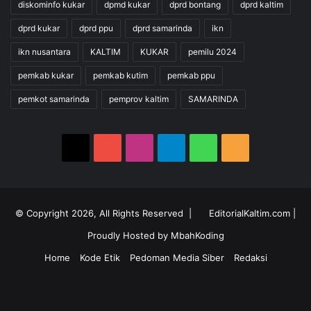
diskominfo kukar
dpmd kukar
dprd bontang
dprd kaltim
dprd kukar
dprd ppu
dprd samarinda
ikn
ikn nusantara
KALTIM
KUKAR
pemilu 2024
pemkab kukar
pemkab kutim
pemkab ppu
pemkot samarinda
pemprov kaltim
SAMARINDA
X
YouTube
Instagram
Telegram
WhatsApp
RSS
© Copyright 2026, All Rights Reserved |
EditorialKaltim.com
|
Proudly Hosted by
MbahKoding
Home
Kode Etik
Pedoman Media Siber
Redaksi
X
YouTube
Instagram
Telegram
WhatsApp
RSS