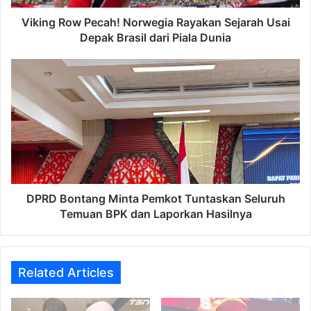
Brasil
dari
Viking Row Pecah! Norwegia Rayakan Sejarah Usai
Piala
Depak Brasil dari Piala Dunia
Dunia
DPRD
Bontang
Minta
Pemkot
Tuntaskan
Seluruh
Temuan
BPK
dan
Laporkan
DPRD Bontang Minta Pemkot Tuntaskan Seluruh
Hasilnya
Temuan BPK dan Laporkan Hasilnya
Related Articles