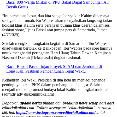
Baca
800 Warga Miskin di PPU Bakal Dapat Sambungan Air
Bersih Gratis
“Ini perhelatan besar, dan kita sangat bersyukur Kaltim dipercaya
sebagai tuan rumah. Bu Wapres akan menyaksikan langsung tarian
kolosal khas Kaltim serta peragaan busana khas daerah dalam sesi
fashion show,” jelas Faisal saat jumpa pers di Samarinda, Jumat
(4/7/2025).
Setelah mengikuti rangkaian kegiatan di Samarinda, Ibu Wapres
dijadwalkan bertolak ke Balikpapan. Ibu Wapres pada sore harinya
untuk menghadiri peringatan Hari Ulang Tahun Dewan Kerajinan
Nasional Daerah (Dekranasda) tingkat nasional.
Baca
Bupati Paser Tinjau Proyek SPAM dan Jembatan di
Long Kali, Pastikan Pembangunan Tepat Waktu
Kehadiran Ibu Wakil Presiden di dua kota ini menjadi penanda
pentingnya peran PKK dalam pembangunan bangsa. Selain itu
menjadi momen promosi budaya lokal Kaltim di tingkat nasional.
(adr/ndi/ adv diskominfokaltim)
Dapatkan
update berita
pilihan dan
breaking news
setiap hari dari
editorialkaltim.com. Follow instagram “editorialkaltim”, caranya
klik link
https://www.instagram.com/editorialkaltimcom/
untuk