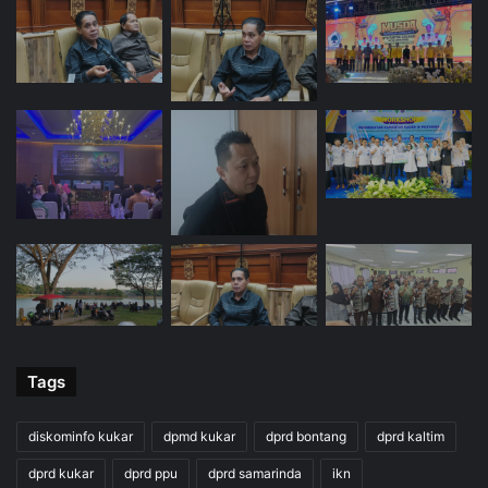
Tags
diskominfo kukar
dpmd kukar
dprd bontang
dprd kaltim
dprd kukar
dprd ppu
dprd samarinda
ikn