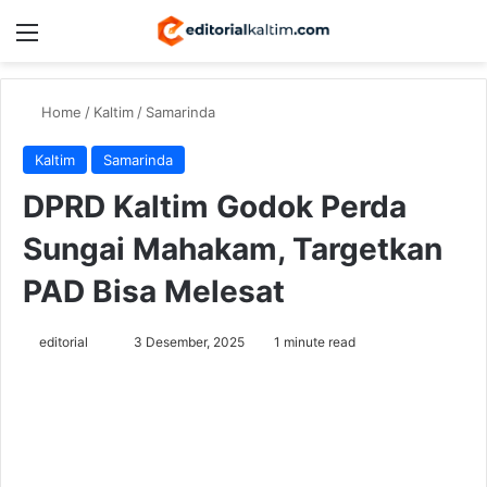
Menu
Switch
Se
Home
/
Kaltim
/
Samarinda
Kaltim
Samarinda
DPRD Kaltim Godok Perda
Sungai Mahakam, Targetkan
PAD Bisa Melesat
Send
editorial
3 Desember, 2025
1 minute read
an
email