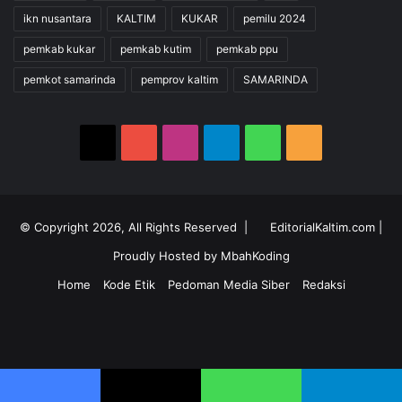
ikn nusantara
KALTIM
KUKAR
pemilu 2024
pemkab kukar
pemkab kutim
pemkab ppu
pemkot samarinda
pemprov kaltim
SAMARINDA
X
YouTube
Instagram
Telegram
WhatsApp
RSS
© Copyright 2026, All Rights Reserved |
EditorialKaltim.com
|
Proudly Hosted by
MbahKoding
Home
Kode Etik
Pedoman Media Siber
Redaksi
X
YouTube
Instagram
Telegram
WhatsApp
RSS