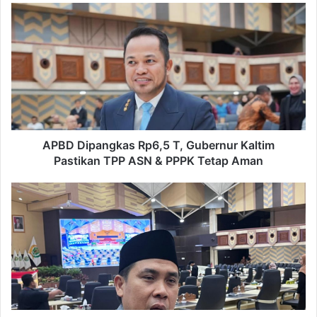
APBD
Dipangkas
Rp6,5
T,
Gubernur
Kaltim
Pastikan
TPP
ASN
&
APBD Dipangkas Rp6,5 T, Gubernur Kaltim
PPPK
Pastikan TPP ASN & PPPK Tetap Aman
Tetap
Aman
APBD
Kaltim
Turun,
DPRD
Dorong
Optimalisasi
Pajak
untuk
Perkuat