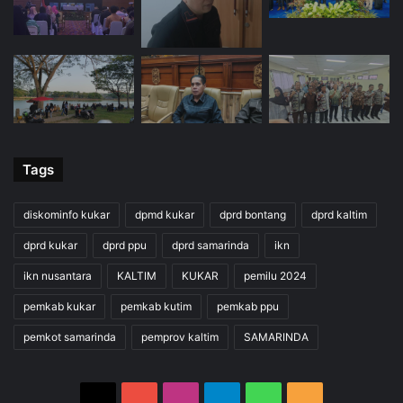
Tags
diskominfo kukar
dpmd kukar
dprd bontang
dprd kaltim
dprd kukar
dprd ppu
dprd samarinda
ikn
ikn nusantara
KALTIM
KUKAR
pemilu 2024
pemkab kukar
pemkab kutim
pemkab ppu
pemkot samarinda
pemprov kaltim
SAMARINDA
X
YouTube
Instagram
Telegram
WhatsApp
RSS