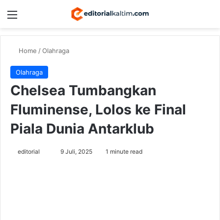
Menu
Switch
Se
Home
/
Olahraga
Olahraga
Chelsea Tumbangkan
Fluminense, Lolos ke Final
Piala Dunia Antarklub
Send
editorial
9 Juli, 2025
1 minute read
an
email