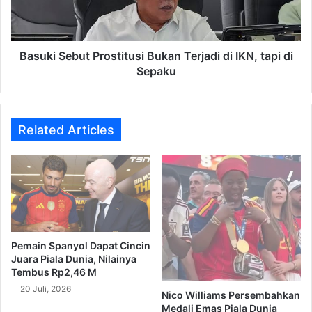
IKN,
tapi
di
Sepaku
Basuki Sebut Prostitusi Bukan Terjadi di IKN, tapi di
Sepaku
Related Articles
Pemain Spanyol Dapat Cincin
Juara Piala Dunia, Nilainya
Tembus Rp2,46 M
20 Juli, 2026
Nico Williams Persembahkan
Medali Emas Piala Dunia