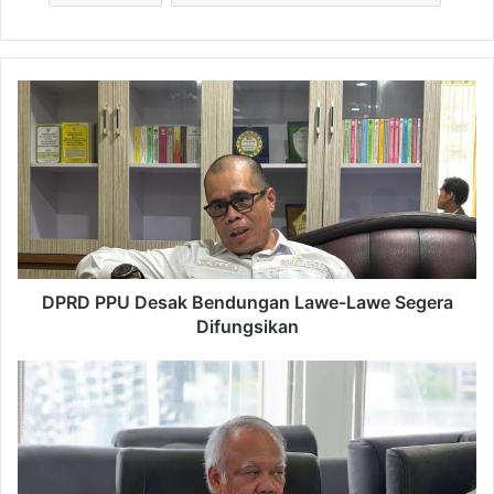
DPRD
PPU
Desak
Bendungan
Lawe-
Lawe
Segera
Difungsikan
DPRD PPU Desak Bendungan Lawe-Lawe Segera
Difungsikan
Basuki
Sebut
Prostitusi
Bukan
Terjadi
di