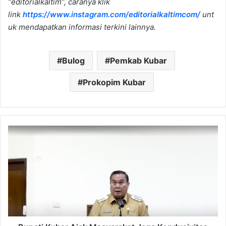
“editorialkaltim”, caranya klik
link
https://www.instagram.com/editorialkaltimcom/
unt
uk mendapatkan informasi terkini lainnya.
Bulog
Pemkab Kubar
Prokopim Kubar
Bupati
Kubar
Ajak
Masyarakat
Jaga
Kondusivitas
Jelang
Pilkada
Serentak