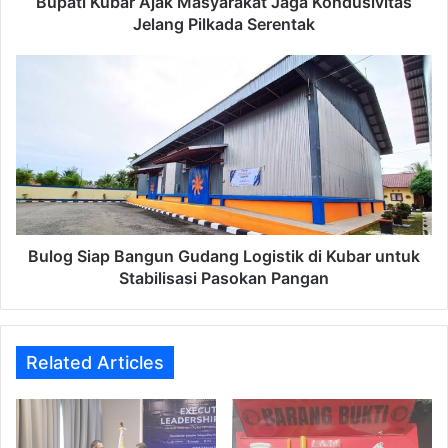
Bupati Kubar Ajak Masyarakat Jaga Kondusivitas
Jelang Pilkada Serentak
Bulog
Siap
Bangun
Gudang
Logistik
di
Kubar
untuk
Stabilisasi
Pasokan
Bulog Siap Bangun Gudang Logistik di Kubar untuk
Pangan
Stabilisasi Pasokan Pangan
Related Articles