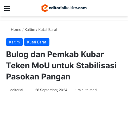
Menu
Switch
Se
Home
/
Kaltim
/
Kutai Barat
Kaltim
Kutai Barat
Bulog dan Pemkab Kubar
Teken MoU untuk Stabilisasi
Pasokan Pangan
Send
editorial
28 September, 2024
1 minute read
an
email