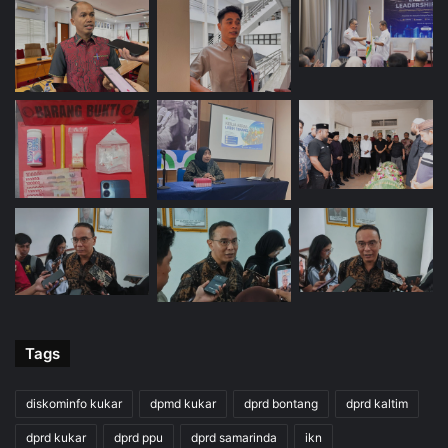
Tags
diskominfo kukar
dpmd kukar
dprd bontang
dprd kaltim
dprd kukar
dprd ppu
dprd samarinda
ikn