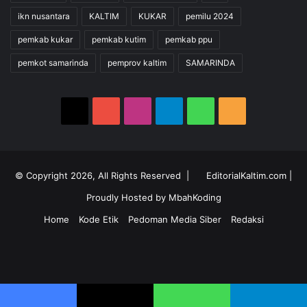
ikn nusantara
KALTIM
KUKAR
pemilu 2024
pemkab kukar
pemkab kutim
pemkab ppu
pemkot samarinda
pemprov kaltim
SAMARINDA
X
YouTube
Instagram
Telegram
WhatsApp
RSS
© Copyright 2026, All Rights Reserved |
EditorialKaltim.com
|
Proudly Hosted by
MbahKoding
Home
Kode Etik
Pedoman Media Siber
Redaksi
X
YouTube
Instagram
Telegram
WhatsApp
RSS