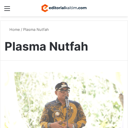
Menu
Switch
S
Home
/
Plasma Nutfah
Plasma Nutfah