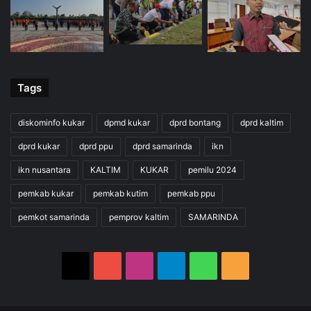
Tags
diskominfo kukar
dpmd kukar
dprd bontang
dprd kaltim
dprd kukar
dprd ppu
dprd samarinda
ikn
ikn nusantara
KALTIM
KUKAR
pemilu 2024
pemkab kukar
pemkab kutim
pemkab ppu
pemkot samarinda
pemprov kaltim
SAMARINDA
X
YouTube
Instagram
Telegram
WhatsApp
RSS