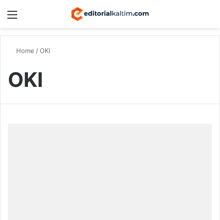
Menu
Switch
S
Home
/
OKI
OKI