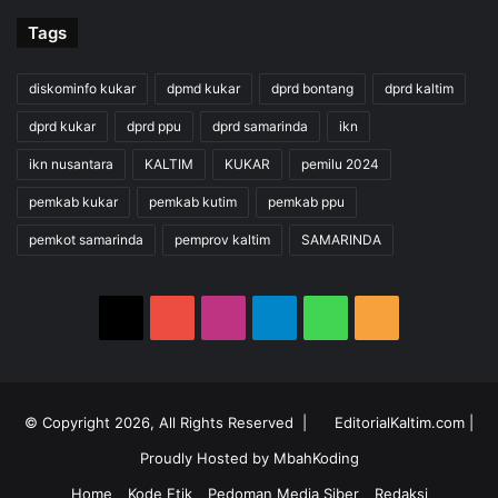
Tags
diskominfo kukar
dpmd kukar
dprd bontang
dprd kaltim
dprd kukar
dprd ppu
dprd samarinda
ikn
ikn nusantara
KALTIM
KUKAR
pemilu 2024
pemkab kukar
pemkab kutim
pemkab ppu
pemkot samarinda
pemprov kaltim
SAMARINDA
X
YouTube
Instagram
Telegram
WhatsApp
RSS
© Copyright 2026, All Rights Reserved |
EditorialKaltim.com
|
Proudly Hosted by
MbahKoding
Home
Kode Etik
Pedoman Media Siber
Redaksi