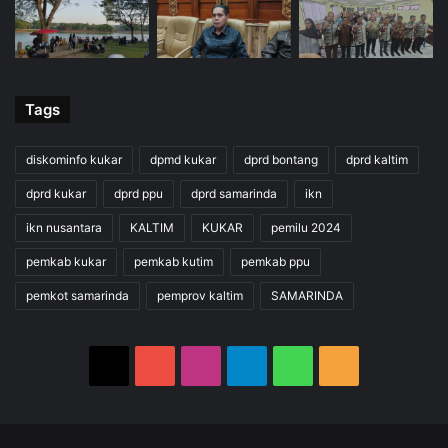
Tags
diskominfo kukar
dpmd kukar
dprd bontang
dprd kaltim
dprd kukar
dprd ppu
dprd samarinda
ikn
ikn nusantara
KALTIM
KUKAR
pemilu 2024
pemkab kukar
pemkab kutim
pemkab ppu
pemkot samarinda
pemprov kaltim
SAMARINDA
X
YouTube
Instagram
Telegram
WhatsApp
RSS