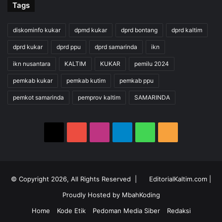
Tags
diskominfo kukar
dpmd kukar
dprd bontang
dprd kaltim
dprd kukar
dprd ppu
dprd samarinda
ikn
ikn nusantara
KALTIM
KUKAR
pemilu 2024
pemkab kukar
pemkab kutim
pemkab ppu
pemkot samarinda
pemprov kaltim
SAMARINDA
X
YouTube
Instagram
Telegram
WhatsApp
RSS
© Copyright 2026, All Rights Reserved |
EditorialKaltim.com
|
Proudly Hosted by
MbahKoding
Home
Kode Etik
Pedoman Media Siber
Redaksi