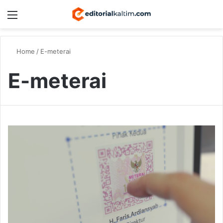
Menu
Switch
S
Home
/
E-meterai
E-meterai