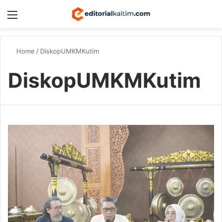
Menu
Switch
S
Home
/
DiskopUMKMKutim
DiskopUMKMKutim