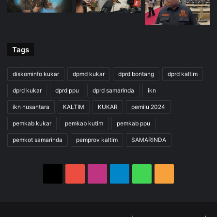
Tags
diskominfo kukar
dpmd kukar
dprd bontang
dprd kaltim
dprd kukar
dprd ppu
dprd samarinda
ikn
ikn nusantara
KALTIM
KUKAR
pemilu 2024
pemkab kukar
pemkab kutim
pemkab ppu
pemkot samarinda
pemprov kaltim
SAMARINDA
X
YouTube
Instagram
Telegram
WhatsApp
RSS