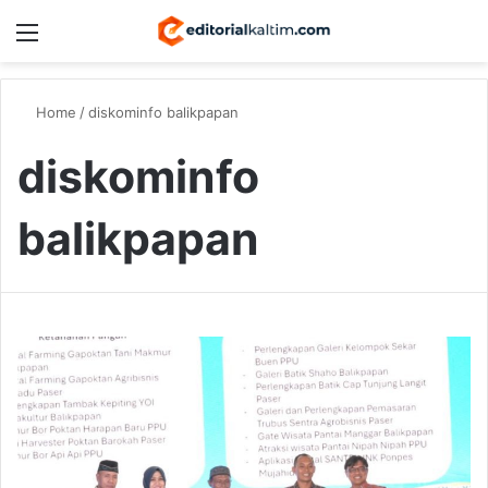
Menu
Switch
S
Home
/
diskominfo balikpapan
diskominfo
balikpapan