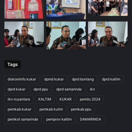
Tags
diskominfo kukar
dpmd kukar
dprd bontang
dprd kaltim
dprd kukar
dprd ppu
dprd samarinda
ikn
ikn nusantara
KALTIM
KUKAR
pemilu 2024
pemkab kukar
pemkab kutim
pemkab ppu
pemkot samarinda
pemprov kaltim
SAMARINDA