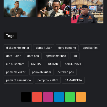
Tags
diskominfo kukar
dpmd kukar
dprd bontang
dprd kaltim
dprd kukar
dprd ppu
dprd samarinda
ikn
ikn nusantara
KALTIM
KUKAR
pemilu 2024
pemkab kukar
pemkab kutim
pemkab ppu
pemkot samarinda
pemprov kaltim
SAMARINDA
X
YouTube
Instagram
Telegram
WhatsApp
RSS