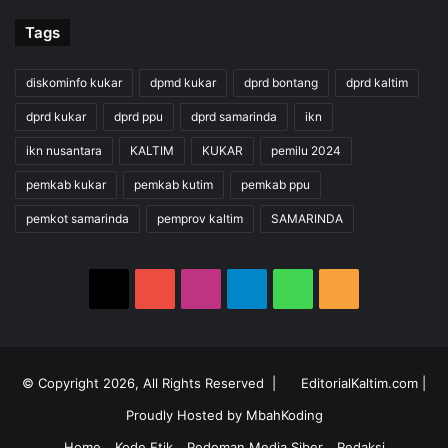
Tags
diskominfo kukar
dpmd kukar
dprd bontang
dprd kaltim
dprd kukar
dprd ppu
dprd samarinda
ikn
ikn nusantara
KALTIM
KUKAR
pemilu 2024
pemkab kukar
pemkab kutim
pemkab ppu
pemkot samarinda
pemprov kaltim
SAMARINDA
X
YouTube
Instagram
Telegram
WhatsApp
RSS
© Copyright 2026, All Rights Reserved |
EditorialKaltim.com
|
Proudly Hosted by
MbahKoding
Home
Kode Etik
Pedoman Media Siber
Redaksi