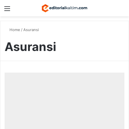
Menu
Switch
S
Home
/
Asuransi
Asuransi