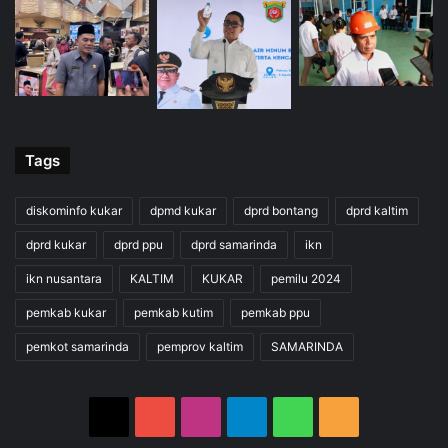
Tags
diskominfo kukar
dpmd kukar
dprd bontang
dprd kaltim
dprd kukar
dprd ppu
dprd samarinda
ikn
ikn nusantara
KALTIM
KUKAR
pemilu 2024
pemkab kukar
pemkab kutim
pemkab ppu
pemkot samarinda
pemprov kaltim
SAMARINDA
X
YouTube
Instagram
Telegram
WhatsApp
RSS