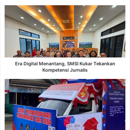
Era
Digital
Menantang,
SMSI
Kukar
Tekankan
Kompetensi
Jurnalis
Era Digital Menantang, SMSI Kukar Tekankan
Kompetensi Jurnalis
DPMD
Kukar
Berpartisipasi
dalam
Pawai
Pembangunan