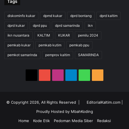
Tags
diskominfo kukar
dpmd kukar
dprd bontang
dprd kaltim
dprd kukar
dprd ppu
dprd samarinda
ikn
ikn nusantara
KALTIM
KUKAR
pemilu 2024
pemkab kukar
pemkab kutim
pemkab ppu
pemkot samarinda
pemprov kaltim
SAMARINDA
X
YouTube
Instagram
Telegram
WhatsApp
RSS
© Copyright 2026, All Rights Reserved |
EditorialKaltim.com
|
Proudly Hosted by
MbahKoding
Home
Kode Etik
Pedoman Media Siber
Redaksi