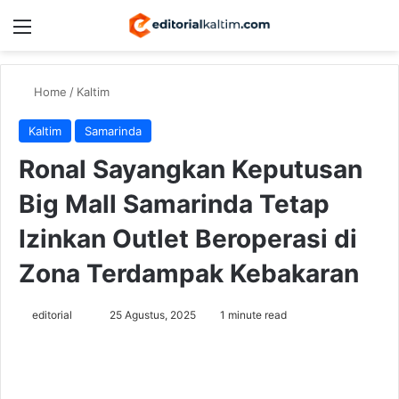
Menu
Switch
Se
Home
/
Kaltim
Kaltim
Samarinda
Ronal Sayangkan Keputusan
Big Mall Samarinda Tetap
Izinkan Outlet Beroperasi di
Zona Terdampak Kebakaran
Send
editorial
25 Agustus, 2025
1 minute read
an
email