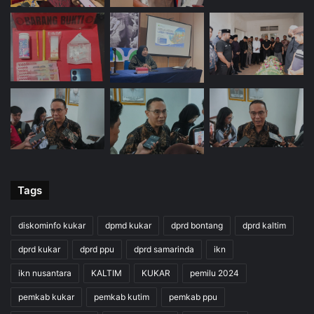
Tags
diskominfo kukar
dpmd kukar
dprd bontang
dprd kaltim
dprd kukar
dprd ppu
dprd samarinda
ikn
ikn nusantara
KALTIM
KUKAR
pemilu 2024
pemkab kukar
pemkab kutim
pemkab ppu