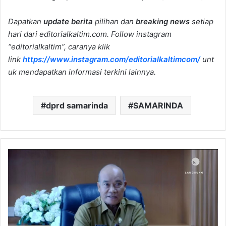
Dapatkan
update berita
pilihan dan
breaking news
setiap
hari dari editorialkaltim.com. Follow instagram
“editorialkaltim”, caranya klik
link
https://www.instagram.com/editorialkaltimcom/
unt
uk mendapatkan informasi terkini lainnya.
dprd samarinda
SAMARINDA
Wabup
Mahulu
Ingatkan
Pembangunan
Jalan
Tak
Asal