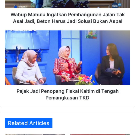
Jadi,
Beton
Harus
Wabup Mahulu Ingatkan Pembangunan Jalan Tak
Jadi
Asal Jadi, Beton Harus Jadi Solusi Bukan Aspal
Solusi
Bukan
Pajak
Aspal
Jadi
Penopang
Fiskal
Kaltim
di
Tengah
Pemangkasan
TKD
Pajak Jadi Penopang Fiskal Kaltim di Tengah
Pemangkasan TKD
Related Articles