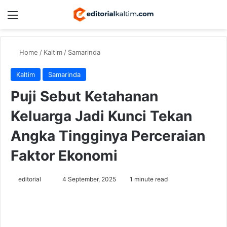
Menu
Switch
Se
Home
/
Kaltim
/
Samarinda
Kaltim
Samarinda
Puji Sebut Ketahanan
Keluarga Jadi Kunci Tekan
Angka Tingginya Perceraian
Faktor Ekonomi
Send
editorial
4 September, 2025
1 minute read
an
email