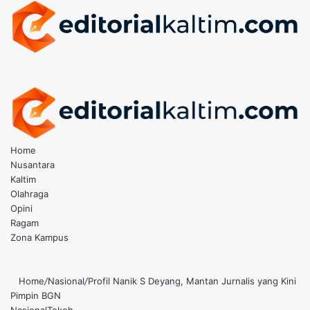
Menu
Search
for
Switch
skin
Home
Nusantara
Kaltim
Olahraga
Opini
Ragam
Zona Kampus
Switch
skin
Search
for
Home
/
Nasional
/
Profil Nanik S Deyang, Mantan Jurnalis yang Kini
Pimpin BGN