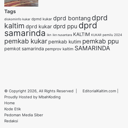
Tags
dprd
dprd bontang
dpmd kukar
diskominfo kukar
dprd
kaltim
dprd ppu
dprd kukar
samarinda
KALTIM
ikn
ikn nusantara
pemilu 2024
KUKAR
pemkab kukar
pemkab ppu
pemkab kutim
SAMARINDA
pemkot samarinda
pemprov kaltim
X
YouTube
Instagram
Telegram
WhatsApp
RSS
© Copyright 2026, All Rights Reserved |
EditorialKaltim.com
|
Proudly Hosted by
MbahKoding
Home
Kode Etik
Pedoman Media Siber
Redaksi
X