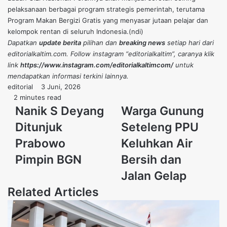
pelaksanaan berbagai program strategis pemerintah, terutama
Program Makan Bergizi Gratis yang menyasar jutaan pelajar dan
kelompok rentan di seluruh Indonesia.(ndi)
Dapatkan
update berita
pilihan dan
breaking news
setiap hari dari
editorialkaltim.com. Follow instagram “editorialkaltim”, caranya klik
link
https://www.instagram.com/editorialkaltimcom/
untuk
mendapatkan informasi terkini lainnya.
Send
editorial
3 Juni, 2026
an
2 minutes read
Nanik
email
Warga
Nanik S Deyang
Warga Gunung
S
Gunung
Ditunjuk
Seteleng PPU
Deyang
Seteleng
Ditunjuk
PPU
Prabowo
Keluhkan Air
Prabowo
Keluhkan
Pimpin BGN
Bersih dan
Pimpin
Air
BGN
Bersih
Jalan Gelap
dan
Related Articles
Jalan
Gelap