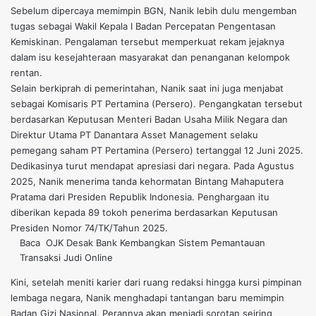
Sebelum dipercaya memimpin BGN, Nanik lebih dulu mengemban
tugas sebagai Wakil Kepala I Badan Percepatan Pengentasan
Kemiskinan. Pengalaman tersebut memperkuat rekam jejaknya
dalam isu kesejahteraan masyarakat dan penanganan kelompok
rentan.
Selain berkiprah di pemerintahan, Nanik saat ini juga menjabat
sebagai Komisaris PT Pertamina (Persero). Pengangkatan tersebut
berdasarkan Keputusan Menteri Badan Usaha Milik Negara dan
Direktur Utama PT Danantara Asset Management selaku
pemegang saham PT Pertamina (Persero) tertanggal 12 Juni 2025.
Dedikasinya turut mendapat apresiasi dari negara. Pada Agustus
2025, Nanik menerima tanda kehormatan Bintang Mahaputera
Pratama dari Presiden Republik Indonesia. Penghargaan itu
diberikan kepada 89 tokoh penerima berdasarkan Keputusan
Presiden Nomor 74/TK/Tahun 2025.
Baca
OJK Desak Bank Kembangkan Sistem Pemantauan
Transaksi Judi Online
Kini, setelah meniti karier dari ruang redaksi hingga kursi pimpinan
lembaga negara, Nanik menghadapi tantangan baru memimpin
Badan Gizi Nasional. Perannya akan menjadi sorotan seiring