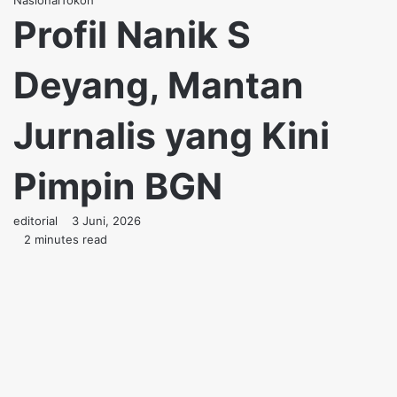
Nasional
Tokoh
Profil Nanik S
Deyang, Mantan
Jurnalis yang Kini
Pimpin BGN
Send
editorial
3 Juni, 2026
an
2 minutes read
email