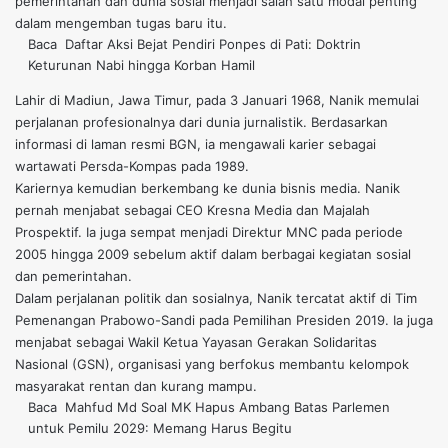
pemerintahan dan dunia sosial menjadi salah satu modal penting
dalam mengemban tugas baru itu.
Baca
Daftar Aksi Bejat Pendiri Ponpes di Pati: Doktrin
Keturunan Nabi hingga Korban Hamil
Lahir di Madiun, Jawa Timur, pada 3 Januari 1968, Nanik memulai
perjalanan profesionalnya dari dunia jurnalistik. Berdasarkan
informasi di laman resmi BGN, ia mengawali karier sebagai
wartawati Persda-Kompas pada 1989.
Kariernya kemudian berkembang ke dunia bisnis media. Nanik
pernah menjabat sebagai CEO Kresna Media dan Majalah
Prospektif. Ia juga sempat menjadi Direktur MNC pada periode
2005 hingga 2009 sebelum aktif dalam berbagai kegiatan sosial
dan pemerintahan.
Dalam perjalanan politik dan sosialnya, Nanik tercatat aktif di Tim
Pemenangan Prabowo-Sandi pada Pemilihan Presiden 2019. Ia juga
menjabat sebagai Wakil Ketua Yayasan Gerakan Solidaritas
Nasional (GSN), organisasi yang berfokus membantu kelompok
masyarakat rentan dan kurang mampu.
Baca
Mahfud Md Soal MK Hapus Ambang Batas Parlemen
untuk Pemilu 2029: Memang Harus Begitu