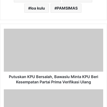
loa kulu
PAMSIMAS
Putuskan
KPU
Bersalah,
Bawaslu
Minta
KPU
Beri
Kesempatan
Partai
Prima
Putuskan KPU Bersalah, Bawaslu Minta KPU Beri
Verifikasi
Kesempatan Partai Prima Verifikasi Ulang
Ulang
Diskominfo
ke
Kementerian
Kominfo: