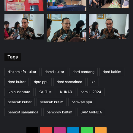
Tags
diskominfo kukar
dpmd kukar
dprd bontang
dprd kaltim
dprd kukar
dprd ppu
dprd samarinda
ikn
ikn nusantara
KALTIM
KUKAR
pemilu 2024
pemkab kukar
pemkab kutim
pemkab ppu
pemkot samarinda
pemprov kaltim
SAMARINDA
X
YouTube
Instagram
Telegram
WhatsApp
RSS