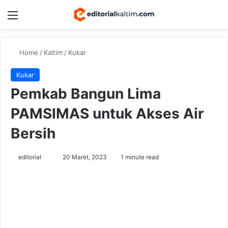
Menu
Switch
Se
Home
/
Kaltim
/
Kukar
Kukar
Pemkab Bangun Lima
PAMSIMAS untuk Akses Air
Bersih
Send
editorial
20 Maret, 2023
1 minute read
an
email