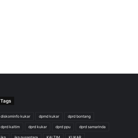
Tags
diskominfo kukar
dpmd kukar
dprd bontang
dprd kaltim
dprd kukar
dprd ppu
dprd samarinda
ikn
ikn nusantara
KALTIM
KUKAR