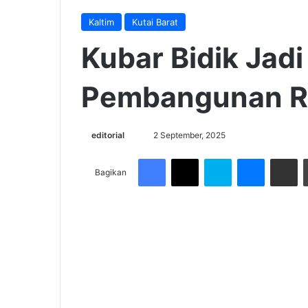
Kaltim
Kutai Barat
Kubar Bidik Jadi
Pembangunan R
Send
editorial
2 September, 2025
an
Facebook
X
Skype
Messenge
Share v
email
Bagikan