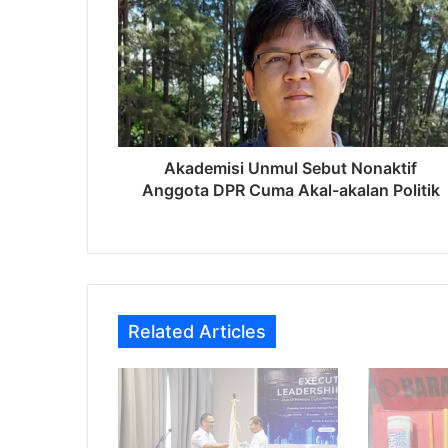
Sebut
Nonaktif
Anggota
DPR
Cuma
Akal-
akalan
Politik
Akademisi Unmul Sebut Nonaktif
Anggota DPR Cuma Akal-akalan Politik
Related Articles