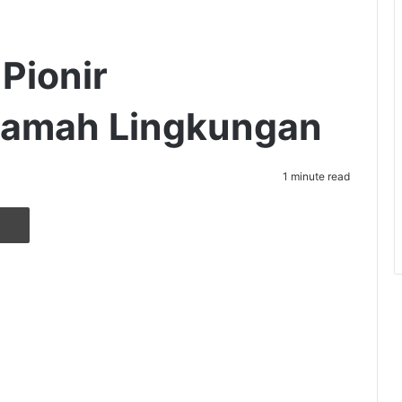
 Pionir
amah Lingkungan
1 minute read
r
ia Email
Cetak