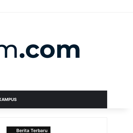
X
YouTube
Instagram
Telegram
WhatsApp
RSS
Random Article
Sidebar
Switch skin
Search for
KAMPUS
Berita Terbaru