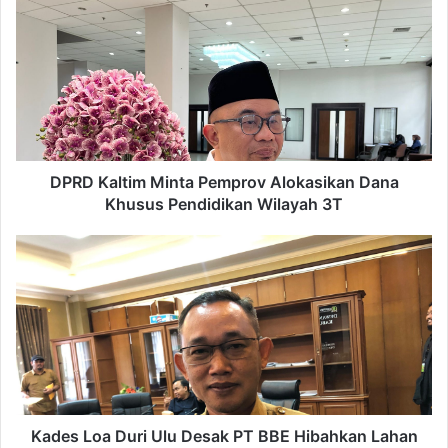
Kaltim
Minta
Pemprov
Alokasikan
Dana
Khusus
Pendidikan
Wilayah
3T
DPRD Kaltim Minta Pemprov Alokasikan Dana
Khusus Pendidikan Wilayah 3T
Kades
Loa
Duri
Ulu
Desak
PT
BBE
Hibahkan
Lahan
untuk
Kades Loa Duri Ulu Desak PT BBE Hibahkan Lahan