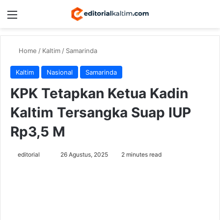
Menu
Switch
Se
Home
/
Kaltim
/
Samarinda
Kaltim
Nasional
Samarinda
KPK Tetapkan Ketua Kadin
Kaltim Tersangka Suap IUP
Rp3,5 M
Send
editorial
26 Agustus, 2025
2 minutes read
an
email