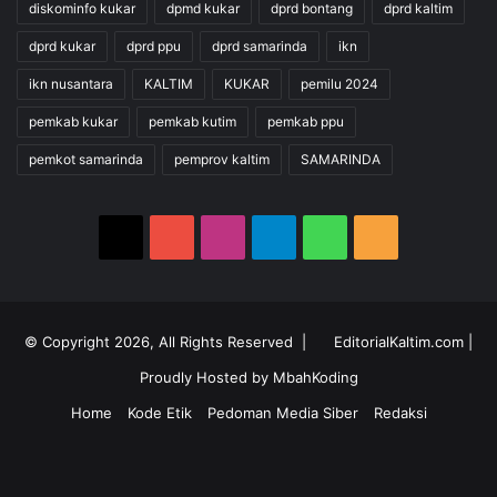
diskominfo kukar
dpmd kukar
dprd bontang
dprd kaltim
dprd kukar
dprd ppu
dprd samarinda
ikn
ikn nusantara
KALTIM
KUKAR
pemilu 2024
pemkab kukar
pemkab kutim
pemkab ppu
pemkot samarinda
pemprov kaltim
SAMARINDA
X
YouTube
Instagram
Telegram
WhatsApp
RSS
© Copyright 2026, All Rights Reserved |
EditorialKaltim.com
|
Proudly Hosted by
MbahKoding
Home
Kode Etik
Pedoman Media Siber
Redaksi
X
YouTube
Instagram
Telegram
WhatsApp
RSS