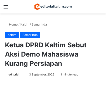
Menu
Switch
Se
Home
/
Kaltim
/
Samarinda
Kaltim
Samarinda
Ketua DPRD Kaltim Sebut
Aksi Demo Mahasiswa
Kurang Persiapan
Send
editorial
3 September, 2025
1 minute read
an
email