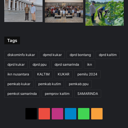
Tags
diskominfo kukar
dpmd kukar
dprd bontang
dprd kaltim
dprd kukar
dprd ppu
dprd samarinda
ikn
ikn nusantara
KALTIM
KUKAR
pemilu 2024
pemkab kukar
pemkab kutim
pemkab ppu
pemkot samarinda
pemprov kaltim
SAMARINDA
X
YouTube
Instagram
Telegram
WhatsApp
RSS