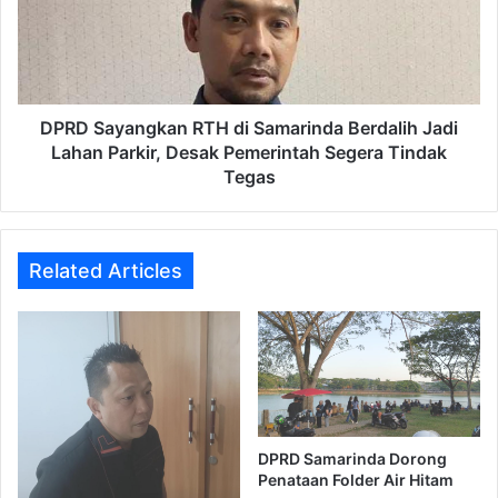
Samarinda
Berdalih
Jadi
Lahan
Parkir,
Desak
DPRD Sayangkan RTH di Samarinda Berdalih Jadi
Pemerintah
Lahan Parkir, Desak Pemerintah Segera Tindak
Segera
Tegas
Tindak
Tegas
Related Articles
DPRD Samarinda Dorong
Penataan Folder Air Hitam