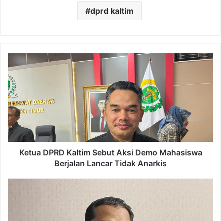
dprd kaltim
Ketua
DPRD
Kaltim
Sebut
Aksi
Demo
Mahasiswa
Berjalan
Lancar
Tidak
Ketua DPRD Kaltim Sebut Aksi Demo Mahasiswa
Anarkis
Berjalan Lancar Tidak Anarkis
DPRD
Sayangkan
RTH
di