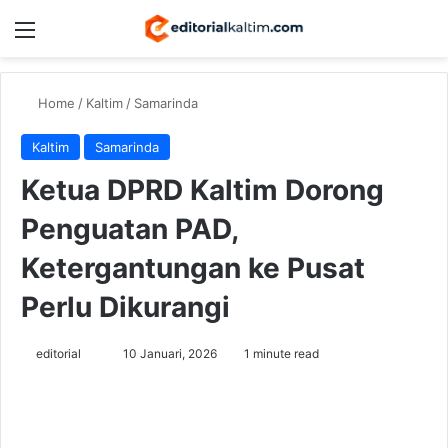
Menu
Switch
Se
Home
/
Kaltim
/
Samarinda
Kaltim
Samarinda
Ketua DPRD Kaltim Dorong
Penguatan PAD,
Ketergantungan ke Pusat
Perlu Dikurangi
Send
editorial
10 Januari, 2026
1 minute read
an
email