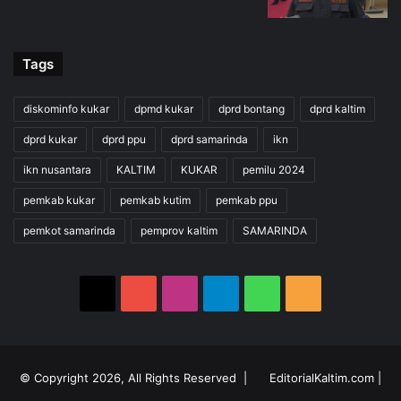
Tags
diskominfo kukar
dpmd kukar
dprd bontang
dprd kaltim
dprd kukar
dprd ppu
dprd samarinda
ikn
ikn nusantara
KALTIM
KUKAR
pemilu 2024
pemkab kukar
pemkab kutim
pemkab ppu
pemkot samarinda
pemprov kaltim
SAMARINDA
X
YouTube
Instagram
Telegram
WhatsApp
RSS
© Copyright 2026, All Rights Reserved |
EditorialKaltim.com
|