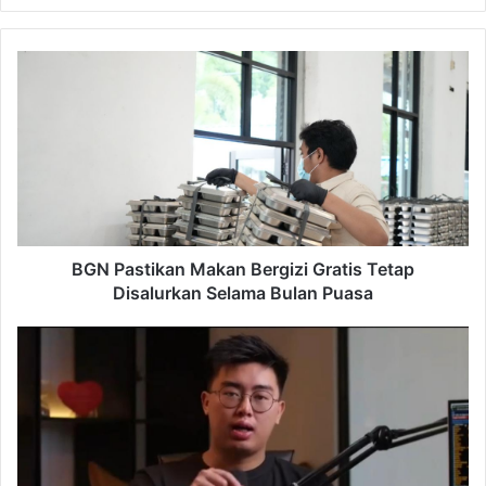
BGN
Pastikan
Makan
Bergizi
Gratis
Tetap
Disalurkan
Selama
Bulan
Puasa
BGN Pastikan Makan Bergizi Gratis Tetap
Disalurkan Selama Bulan Puasa
Kasus
Dugaan
Penipuan
Kripto,
Influencer
Timothy
Ronald