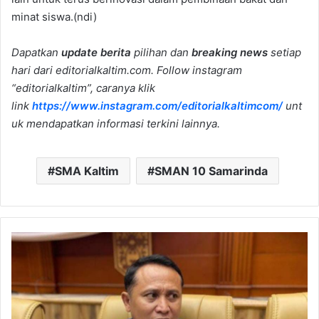
minat siswa.(ndi)
Dapatkan
update berita
pilihan dan
breaking news
setiap
hari dari editorialkaltim.com. Follow instagram
“editorialkaltim”, caranya klik
link
https://www.instagram.com/editorialkaltimcom/
unt
uk mendapatkan informasi terkini lainnya.
SMA Kaltim
SMAN 10 Samarinda
Program
Makan
Bergizi
Gratis
Bikin
UMKM