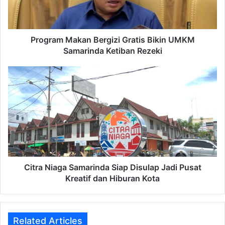
Samarinda
Ketiban
Rezeki
Program Makan Bergizi Gratis Bikin UMKM
Samarinda Ketiban Rezeki
Citra
Niaga
Samarinda
Siap
Disulap
Jadi
Pusat
Kreatif
dan
Hiburan
Citra Niaga Samarinda Siap Disulap Jadi Pusat
Kota
Kreatif dan Hiburan Kota
Related Articles