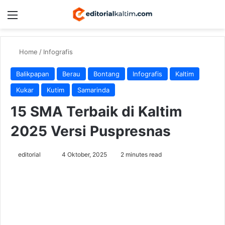
Menu
Switch
Se
Home
/
Infografis
Balikpapan
Berau
Bontang
Infografis
Kaltim
Kukar
Kutim
Samarinda
15 SMA Terbaik di Kaltim
2025 Versi Puspresnas
Send
editorial
4 Oktober, 2025
2 minutes read
an
email