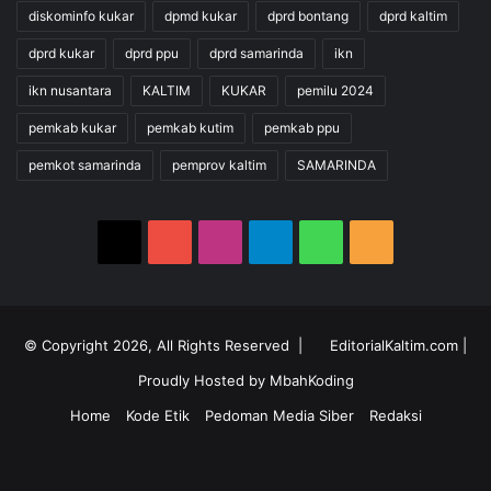
diskominfo kukar
dpmd kukar
dprd bontang
dprd kaltim
dprd kukar
dprd ppu
dprd samarinda
ikn
ikn nusantara
KALTIM
KUKAR
pemilu 2024
pemkab kukar
pemkab kutim
pemkab ppu
pemkot samarinda
pemprov kaltim
SAMARINDA
X
YouTube
Instagram
Telegram
WhatsApp
RSS
© Copyright 2026, All Rights Reserved |
EditorialKaltim.com
|
Proudly Hosted by
MbahKoding
Home
Kode Etik
Pedoman Media Siber
Redaksi
X
YouTube
Instagram
Telegram
WhatsApp
RSS