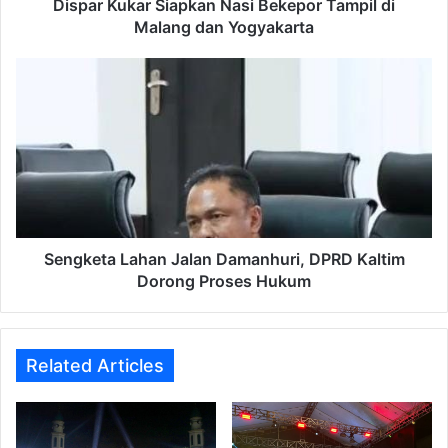
Yogyakarta
Dispar Kukar Siapkan Nasi Bekepor Tampil di
Malang dan Yogyakarta
Sengketa
Lahan
Jalan
Damanhuri,
DPRD
Kaltim
Dorong
Proses
Hukum
Sengketa Lahan Jalan Damanhuri, DPRD Kaltim
Dorong Proses Hukum
Related Articles