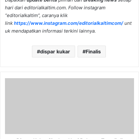
hari dari editorialkaltim.com. Follow instagram
“editorialkaltim”, caranya klik
link
https://www.instagram.com/editorialkaltimcom/
unt
uk mendapatkan informasi terkini lainnya.
dispar kukar
Finalis
Dispar
Kukar
Siapkan
Nasi
Bekepor
Tampil
di
Malang
dan