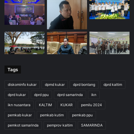
Tags
diskominfo kukar
dpmd kukar
dprd bontang
dprd kaltim
dprd kukar
dprd ppu
dprd samarinda
ikn
ikn nusantara
KALTIM
KUKAR
pemilu 2024
pemkab kukar
pemkab kutim
pemkab ppu
pemkot samarinda
pemprov kaltim
SAMARINDA