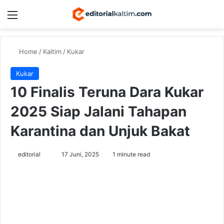
Menu
Switch
Se
Home
/
Kaltim
/
Kukar
Kukar
10 Finalis Teruna Dara Kukar
2025 Siap Jalani Tahapan
Karantina dan Unjuk Bakat
Send
editorial
17 Juni, 2025
1 minute read
an
email